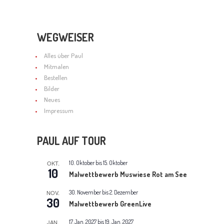
n
D
-
A
N
WEGWEISER
N
a
Alles über Paul
Mitmalen
S
v
Bestellen
Bilder
I
i
Neues
C
Impressum
g
H
a
PAUL AUF TOUR
T
t
OKT.
10. Oktober
bis
15. Oktober
E
i
10
Malwettbewerb Muswiese Rot am See
N
o
NOV.
30. November
bis
2. Dezember
30
Malwettbewerb GreenLive
,
n
JAN.
17. Jan. 2027
bis
19. Jan. 2027