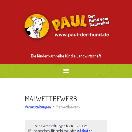
ALLES ÜBER PAUL
MITMALEN
BESTELLEN
BILDER
NEUES
Die Kinderbuchreihe für die Landwirtschaft
MALWETTBEWERB
Veranstaltungen
Malwettbewerb
VERANSTALTUNGEN
Keine Veranstaltungen für 14. Okt. 2025
vorgesehen. Hier geht es zu den
nächsten