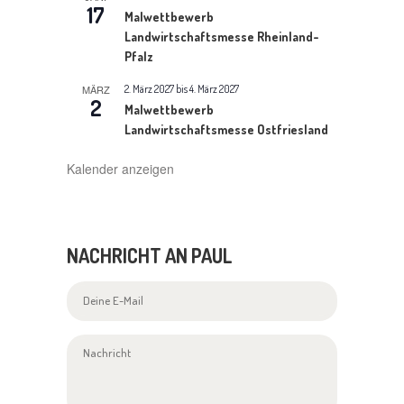
N
17
Malwettbewerb
Landwirtschaftsmesse Rheinland-
A
Pfalz
V
MÄRZ
2. März 2027
bis
4. März 2027
2
Malwettbewerb
I
Landwirtschaftsmesse Ostfriesland
G
Kalender anzeigen
A
T
I
NACHRICHT AN PAUL
O
N