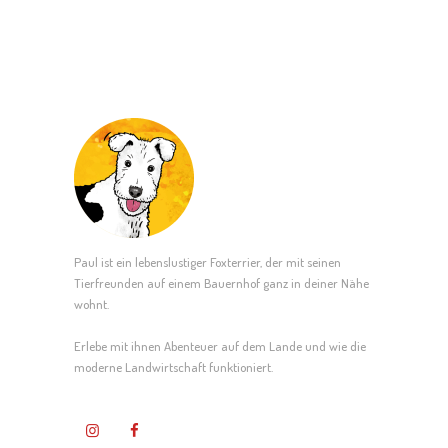
U
u
N
n
G
g
E
A
N
n
S
s
U
i
Paul ist ein lebenslustiger Foxterrier, der mit seinen
C
c
Tierfreunden auf einem Bauernhof ganz in deiner Nähe
wohnt.
H
h
Erlebe mit ihnen Abenteuer auf dem Lande und wie die
E
t
moderne Landwirtschaft funktioniert.
U
e
N