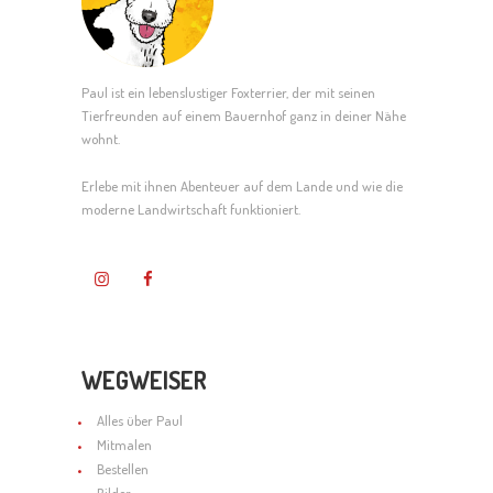
N
a
S
v
I
Paul ist ein lebenslustiger Foxterrier, der mit seinen
i
Tierfreunden auf einem Bauernhof ganz in deiner Nähe
C
g
wohnt.
H
a
Erlebe mit ihnen Abenteuer auf dem Lande und wie die
moderne Landwirtschaft funktioniert.
T
t
E
i
N
o
,
n
WEGWEISER
N
Alles über Paul
A
Mitmalen
Bestellen
V
Bilder