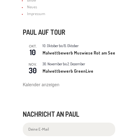
Neues
I
Impressum
G
PAUL AUF TOUR
A
T
OKT.
10. Oktober
bis
15. Oktober
10
Malwettbewerb Muswiese Rot am See
I
NOV.
30. November
bis
2. Dezember
O
30
Malwettbewerb GreenLive
N
Kalender anzeigen
NACHRICHT AN PAUL