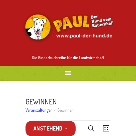
ALLES ÜBER PAUL
MITMALEN
BESTELLEN
BILDER
NEUES
Die Kinderbuchreihe für die Landwirtschaft
GEWINNEN
Veranstaltungen
Gewinnen
VERANSTALTUNGEN
V
V
S
ANSTEHEND
L
U