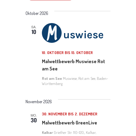
I
E
e
D
C
S
a
H
R
T
Oktober 2026
r
t
E
E
u
A
a
SA.
m
10
w
N
n
ä
h
S
s
10. OKTOBER
BIS
15. OKTOBER
l
T
e
Malwettbewerb Muswiese Rot
t
n
am See
A
a
.
Rot am See
Muswiese, Rot am See, Baden-
Württemberg
L
l
T
t
November 2026
U
u
30. NOVEMBER
BIS
2. DEZEMBER
MO.
30
N
n
Malwettbewerb GreenLive
G
g
Kalkar
Griether Str. 110-120,, Kalkar,