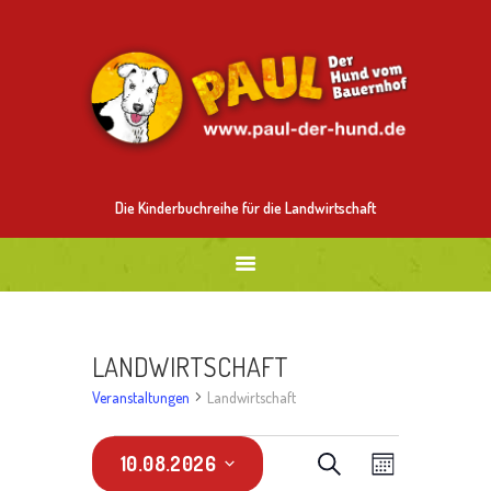
ALLES ÜBER PAUL
MITMALEN
BESTELLEN
BILDER
NEUES
Die Kinderbuchreihe für die Landwirtschaft
LANDWIRTSCHAFT
Veranstaltungen
Landwirtschaft
VERANSTALTUNGEN
V
V
S
10.08.2026
M
U