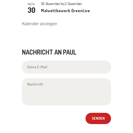
NOV.
30. November
bis
2. Dezember
I
30
Malwettbewerb GreenLive
G
Kalender anzeigen
A
T
NACHRICHT AN PAUL
I
O
N