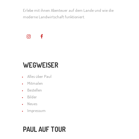
N
a
G
Erlebe mit ihnen Abenteuer auf dem Lande und wie die
S
v
moderne Landwirtschaft funktioniert.
E
I
i
N
C
g
H
a
T
t
WEGWEISER
E
i
Alles über Paul
Mitmalen
N
o
Bestellen
Bilder
,
n
Neues
N
Impressum
A
PAUL AUF TOUR
V