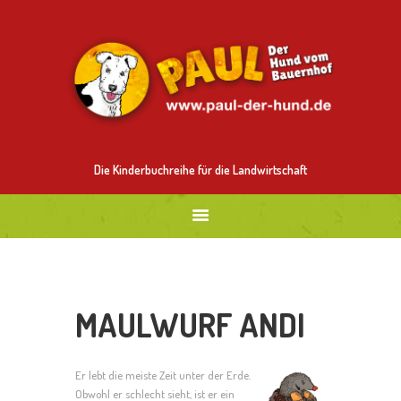
ALLES ÜBER PAUL
MITMALEN
BESTELLEN
BILDER
NEUES
Die Kinderbuchreihe für die Landwirtschaft
MAULWURF ANDI
Er lebt die meiste Zeit unter der Erde.
Obwohl er schlecht sieht, ist er ein