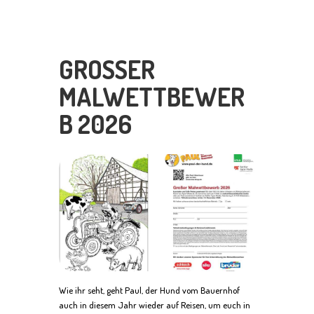
GROSSER M
ALWETTBEWERB
2026
Wie ihr seht, geht Paul, der Hund vom Bauernhof
auch in diesem Jahr wieder auf Reisen, um euch in