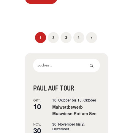
SEITENNUMMERIERUNG
PAGE
1
PAGE
2
PAGE
3
PAGE
4
>
DER
BEITRÄGE
Suchen
nach:
10. Oktober
bis
15. Oktober
OKT.
10
Malwettbewerb
Muswiese Rot am See
30. November
bis
2.
NOV.
30
Dezember