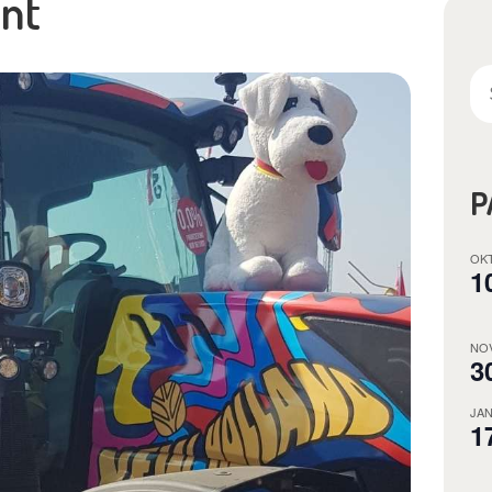
unt
Su
na
OKT
1
NOV
3
JAN
1