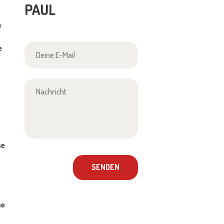
PAUL
r
e
se
se