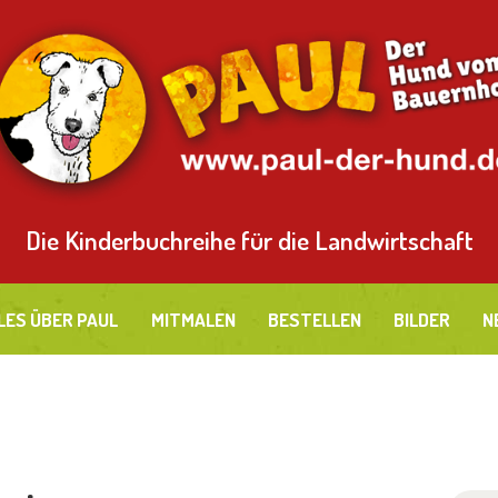
LLES ÜBER PAUL
ITMALEN
ESTELLEN
ILDER
Die Kinderbuchreihe für die Landwirtschaft
EUES
LES ÜBER PAUL
MITMALEN
BESTELLEN
BILDER
N