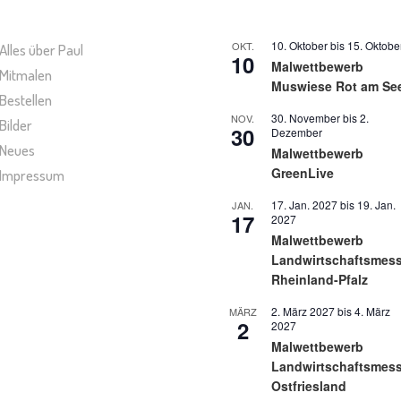
10. Oktober
bis
15. Oktobe
OKT.
Alles über Paul
10
Malwettbewerb
Mitmalen
Muswiese Rot am Se
Bestellen
30. November
bis
2.
NOV.
Bilder
30
Dezember
Neues
Malwettbewerb
GreenLive
Impressum
17. Jan. 2027
bis
19. Jan.
JAN.
17
2027
Malwettbewerb
Landwirtschaftsmes
Rheinland-Pfalz
2. März 2027
bis
4. März
MÄRZ
2
2027
Malwettbewerb
Landwirtschaftsmes
Ostfriesland