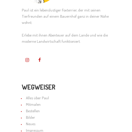
n
T
D
-
Paul ist ein lebenslustiger Foxterrier, der mit seinen
U
Tierfreunden auf einem Bauernhof ganz in deiner Nähe
A
N
wohnt.
N
N
a
G
Erlebe mit ihnen Abenteuer auf dem Lande und wie die
moderne Landwirtschaft funktioniert.
S
v
E
I
i
N
C
g
H
a
WEGWEISER
T
t
Alles über Paul
E
i
Mitmalen
N
Bestellen
o
Bilder
,
n
Neues
Impressum