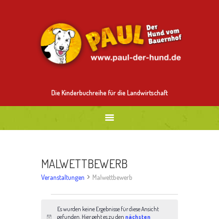
ALLES ÜBER PAUL
MITMALEN
BESTELLEN
BILDER
NEUES
Die Kinderbuchreihe für die Landwirtschaft
MALWETTBEWERB
Veranstaltungen
Malwettbewerb
VERANSTALTUNGEN
Es wurden keine Ergebnisse für diese Ansicht
gefunden. Hier geht es zu den
nächsten