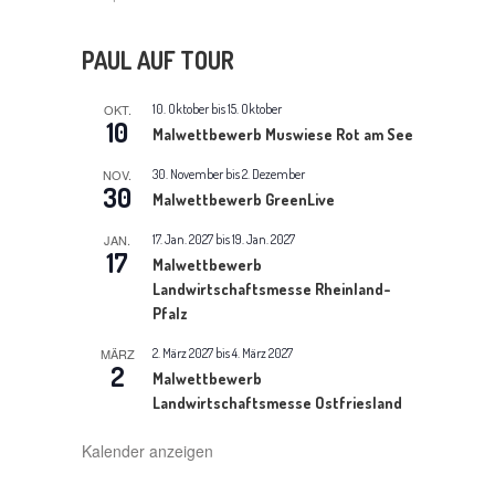
N
A
PAUL AUF TOUR
V
OKT.
10. Oktober
bis
15. Oktober
10
Malwettbewerb Muswiese Rot am See
I
NOV.
30. November
bis
2. Dezember
G
30
Malwettbewerb GreenLive
A
JAN.
17. Jan. 2027
bis
19. Jan. 2027
17
Malwettbewerb
T
Landwirtschaftsmesse Rheinland-
I
Pfalz
O
MÄRZ
2. März 2027
bis
4. März 2027
2
Malwettbewerb
N
Landwirtschaftsmesse Ostfriesland
Kalender anzeigen