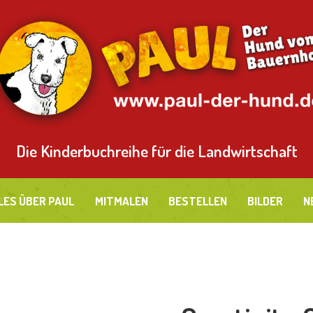
LLES ÜBER PAUL
ITMALEN
ESTELLEN
ILDER
Die Kinderbuchreihe für die Landwirtschaft
EUES
LES ÜBER PAUL
MITMALEN
BESTELLEN
BILDER
N