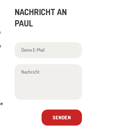
Produktseite
NACHRICHT AN
gewählt
PAUL
werden
r
e
se