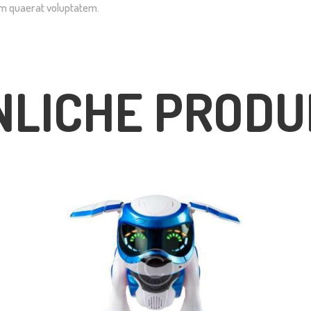
am quaerat voluptatem.
NLICHE PRODU