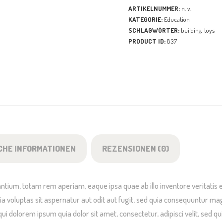
ARTIKELNUMMER:
n. v.
KATEGORIE:
Education
SCHLAGWÖRTER:
building
,
toys
PRODUCT ID:
837
CHE INFORMATIONEN
REZENSIONEN (0)
um, totam rem aperiam, eaque ipsa quae ab illo inventore veritatis et
 voluptas sit aspernatur aut odit aut fugit, sed quia consequuntur ma
qui dolorem ipsum quia dolor sit amet, consectetur, adipisci velit, se