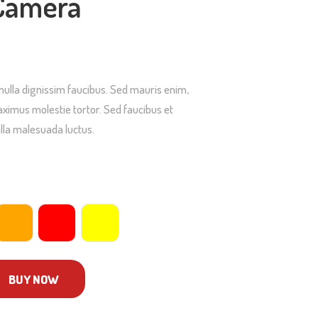
 Camera
Preisspanne:
$35.00
ulla dignissim faucibus. Sed mauris enim,
ximus molestie tortor. Sed faucibus et
bis
gilla malesuada luctus.
$39.00
BUY NOW