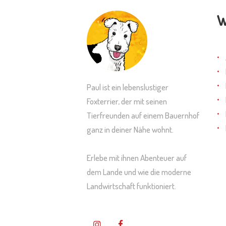
Produk
W
gewähl
werde
Paul ist ein lebenslustiger
Foxterrier, der mit seinen
Tierfreunden auf einem Bauernhof
ganz in deiner Nähe wohnt.
Erlebe mit ihnen Abenteuer auf
dem Lande und wie die moderne
Landwirtschaft funktioniert.