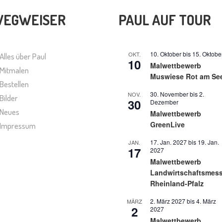
tseite
Produktseite
EGWEISER
PAUL AUF TOUR
t
gewählt
n
werden
10. Oktober
bis
15. Oktobe
OKT.
Alles über Paul
10
Malwettbewerb
Mitmalen
Muswiese Rot am Se
Bestellen
30. November
bis
2.
NOV.
Bilder
30
Dezember
Neues
Malwettbewerb
GreenLive
Impressum
17. Jan. 2027
bis
19. Jan.
JAN.
17
2027
Malwettbewerb
Landwirtschaftsmes
Rheinland-Pfalz
2. März 2027
bis
4. März
MÄRZ
2
2027
Malwettbewerb