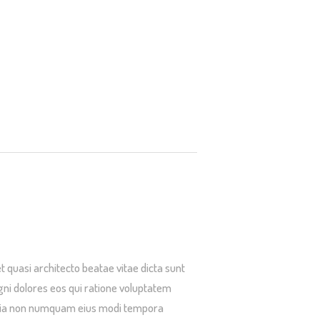
 quasi architecto beatae vitae dicta sunt
gni dolores eos qui ratione voluptatem
d quia non numquam eius modi tempora