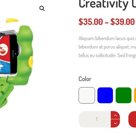
Creativity
$
35.00
–
$
39.00
Aliquam bibendum lacus quis n
bibendum at purus aliquet, ma
tellus eu sollicitudin. Sed frin
Color
Creativity
Camera
Menge