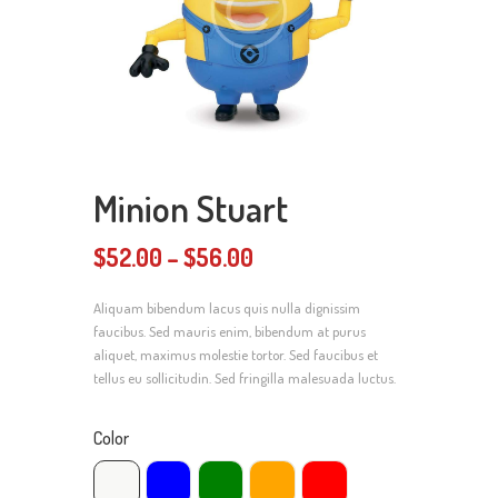
Minion Stuart
$
52.00
–
$
56.00
Preisspanne:
$52.00
Aliquam bibendum lacus quis nulla dignissim
bis
faucibus. Sed mauris enim, bibendum at purus
$56.00
aliquet, maximus molestie tortor. Sed faucibus et
tellus eu sollicitudin. Sed fringilla malesuada luctus.
Color