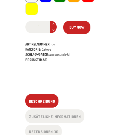
Minion
BUY NOW
Stuart
Menge
ARTIKELNUMMER:
n. v.
KATEGORIE:
Cartoons
SCHLAGWÖRTER:
accessory
,
colorful
PRODUCT ID:
867
BESCHREIBUNG
ZUSÄTZLICHE INFORMATIONEN
REZENSIONEN (0)