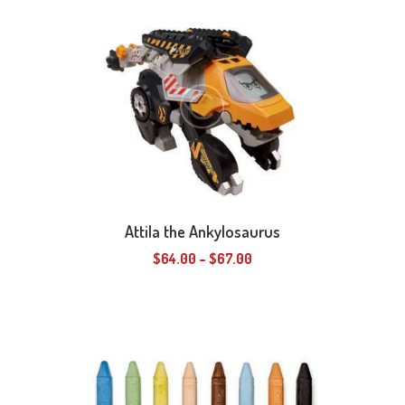
Attila the Ankylosaurus
$
64.00
–
$
67.00
Preisspanne:
$64.00
Dieses
bis
Produkt
$67.00
weist
mehrere
Varianten
auf.
Die